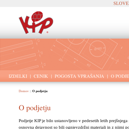
SLOVE
IZDELKI
|
CENIK
|
POGOSTA VPRAŠANJA
|
O PODJ
Domov
::
O podjetju
O podjetju
Podjetje KIP je bilo ustanovljeno v pedesetih letih prejšnjega
osnovna dejavnost so bili ognjevzdržni materiali in z njimi p