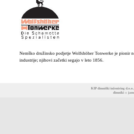
Nemško družinsko podjetje Wolfshöher Tonwerke je pionir 
industrije; njihovi začetki segajo v leto 1856.
KIP dimniški inženiring d.o.o
dimniki
::
jam