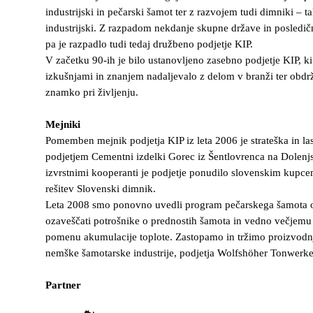
industrijski in pečarski šamot ter z razvojem tudi dimniki – t
industrijski. Z razpadom nekdanje skupne države in posledič
pa je razpadlo tudi tedaj družbeno podjetje KIP.
V začetku 90-ih je bilo ustanovljeno zasebno podjetje KIP, ki
izkušnjami in znanjem nadaljevalo z delom v branži ter obdr
znamko pri življenju.
Mejniki
Pomemben mejnik podjetja KIP iz leta 2006 je strateška in la
podjetjem Cementni izdelki Gorec iz Šentlovrenca na Dolenj
izvrstnimi kooperanti je podjetje ponudilo slovenskim kupc
rešitev Slovenski dimnik.
Leta 2008 smo ponovno uvedli program pečarskega šamota oz
ozaveščati potrošnike o prednostih šamota in vedno večje
pomenu akumulacije toplote. Zastopamo in tržimo proizvodnj
nemške šamotarske industrije, podjetja Wolfshöher Tonwerke
Partner