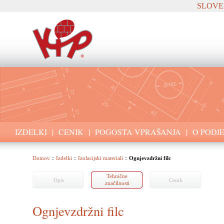
SLOVE
IZDELKI
|
CENIK
|
POGOSTA VPRAŠANJA
|
O PODJ
Domov
::
Izdelki
::
Izolacijski materiali
::
Ognjevzdržni filc
Tehnične
Opis
Cenik
značilnosti
Ognjevzdržni filc