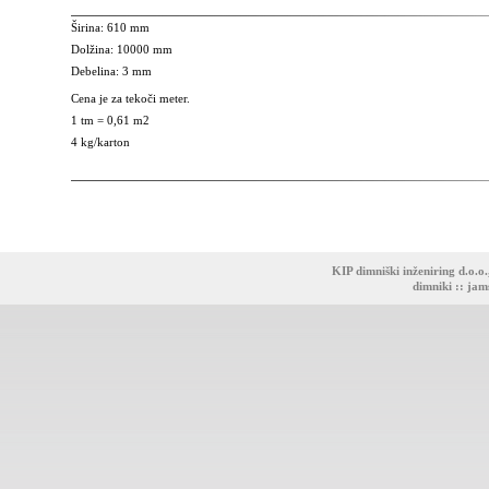
Širina: 610 mm
Dolžina: 10000 mm
Debelina: 3 mm
Cena je za tekoči meter.
1 tm = 0,61 m2
4 kg/karton
KIP dimniški inženiring d.o.o
dimniki
::
jam